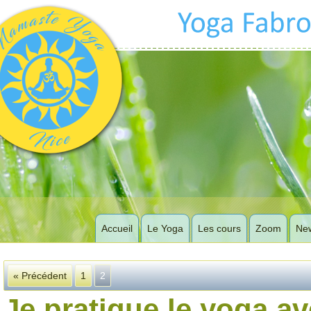
Accueil
Le Yoga
Les cours
Zoom
New
« Précédent
1
2
Je pratique le yoga a