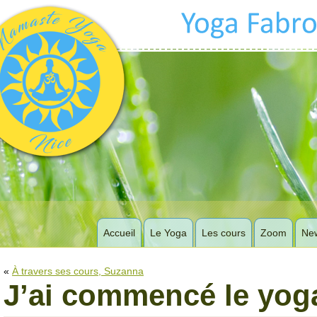
Accueil
Le Yoga
Les cours
Zoom
New
«
À travers ses cours, Suzanna
J’ai commencé le yog